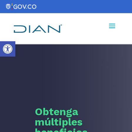
Abrir barra de herramientas
Obtenga
múltiples