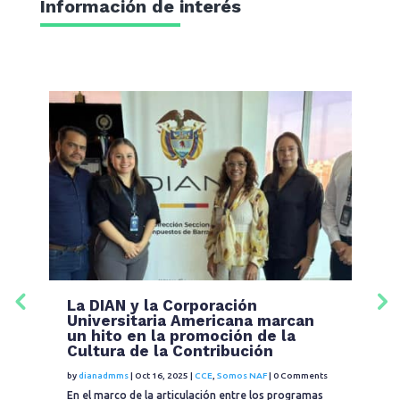
Información de interés
La DIAN y la Corporación
E
l
Universitaria Americana marcan
l
un hito en la promoción de la
C
Cultura de la Contribución
i
ts
by
dianadmms
|
Oct 16, 2025
|
CCE
,
Somos NAF
|
0 Comments
by
En el marco de la articulación entre los programas
Es