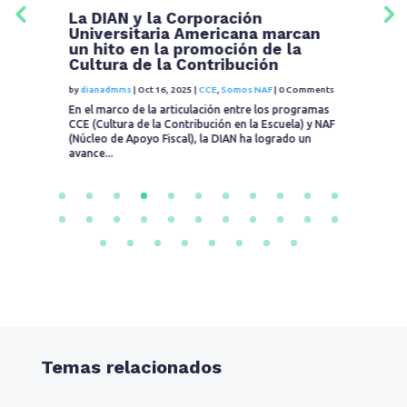
La DIAN y la Corporación
E
l
Universitaria Americana marcan
l
un hito en la promoción de la
C
Cultura de la Contribución
i
ts
by
dianadmms
|
Oct 16, 2025
|
CCE
,
Somos NAF
|
0 Comments
by
En el marco de la articulación entre los programas
Es
CCE (Cultura de la Contribución en la Escuela) y NAF
pa
(Núcleo de Apoyo Fiscal), la DIAN ha logrado un
pr
avance...
ci
Temas relacionados