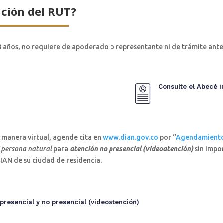
ación del RUT?
 18 años, no requiere de apoderado o representante ni de trámite an
Consulte el Abecé i
e manera virtual, agende cita en
www.dian.gov.co
por “
Agendamiento
T persona natural
para
atención no presencial (videoatención)
sin impor
DIAN de su ciudad de residencia.
resencial y no presencial (videoatención)