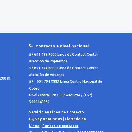
Contacto a nivel nacional
57 601 489 9000 Línea de Contact Center
atención de Impuestos
57 601 794 8880 Línea de Contact Center
atención de Aduanas
2:00 m.
57 – 601 794 8883 Línea Centro Nacional de
Cobro
Nivel central: PBX 6014823294 / (+57)
3009140830
Servicio en Línea de Contacto
PQSR y Denuncias
|
Llamada en
Línea
|
Puntos de contacto