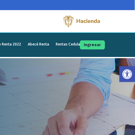
o Renta 2022
Abecé Renta
Rentas Cedulares
Ingresar
Ab