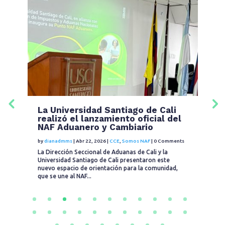
La Universidad Santiago de Cali
L
realizó el lanzamiento oficial del
U
NAF Aduanero y Cambiario
u
C
by
dianadmms
|
Abr 22, 2026
|
CCE
,
Somos NAF
|
0 Comments
ts
by
La Dirección Seccional de Aduanas de Cali y la
Universidad Santiago de Cali presentaron este
En
nuevo espacio de orientación para la comunidad,
CC
que se une al NAF...
con
(N
av