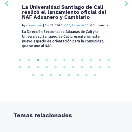
La Universidad Santiago de Cali
L
realizó el lanzamiento oficial del
U
NAF Aduanero y Cambiario
u
C
by
dianadmms
|
Abr 22, 2026
|
CCE
,
Somos NAF
|
0 Comments
ts
by
La Dirección Seccional de Aduanas de Cali y la
Universidad Santiago de Cali presentaron este
En
nuevo espacio de orientación para la comunidad,
CC
que se une al NAF...
con
(N
av
Temas relacionados