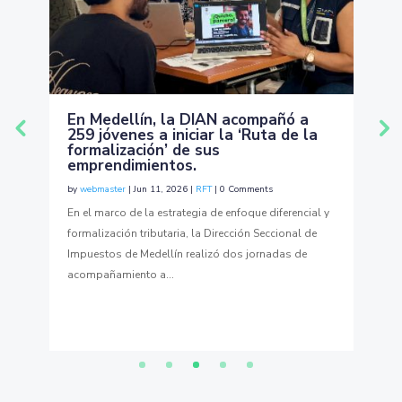
la
En Medellín, la DIAN acompañó a
R
259 jóvenes a iniciar la ‘Ruta de la
m
formalización’ de sus
by
emprendimientos.
La
by
webmaster
|
Jun 11, 2026
|
RFT
|
0 Comments
co
En el marco de la estrategia de enfoque diferencial y
em
formalización tributaria, la Dirección Seccional de
em
Impuestos de Medellín realizó dos jornadas de
acompañamiento a...