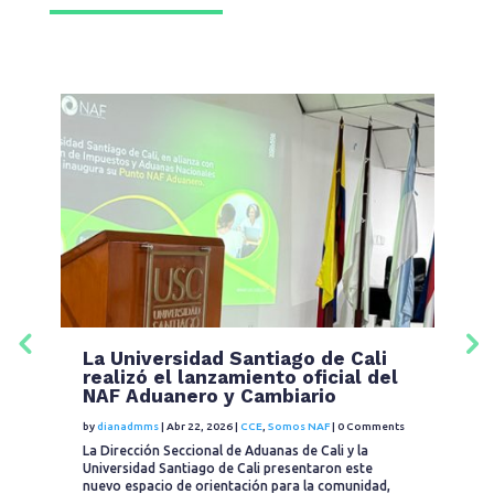
La Universidad Santiago de Cali
L
realizó el lanzamiento oficial del
U
NAF Aduanero y Cambiario
u
C
by
dianadmms
|
Abr 22, 2026
|
CCE
,
Somos NAF
|
0 Comments
ts
by
La Dirección Seccional de Aduanas de Cali y la
Universidad Santiago de Cali presentaron este
En
nuevo espacio de orientación para la comunidad,
CC